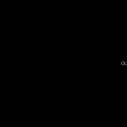
37/37
OL